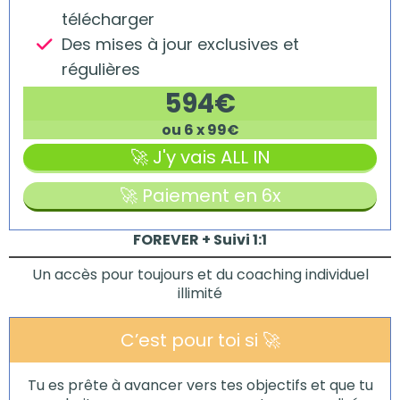
télécharger
Des mises à jour exclusives et
régulières
594€
ou 6 x 99€
🚀​ J'y vais ALL IN
🚀​ Paiement en 6x
FOREVER + Suivi 1:1
Un accès pour toujours et du coaching individuel
illimité
C’est pour toi si 🚀​
Tu es prête à avancer vers tes objectifs et que tu