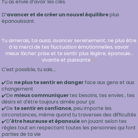
Tu as envie d’avoir les clés.
D
’avancer et de créer un nouvel équilibre
plus
épanouissant.
Tu aimerais, toi aussi, avancer sereinement, ne plus être
à la merci de tes fluctuation émotionnelles, savoir
mieux lâcher prise et te sentir plus légère, épanouie...
vivante et puissante
✨.
C'est possible, tu sais....
✔️De
ne plus te sentir en danger
face aux gens et aux
changement
✔️De
mieux communiquer
tes besoins, tes envies , tes
désirs et d'être toujours aimée pour ça
✔️De
te sentir en confiance
, peu importe les
circonstances, même quand tu traverses des difficultés
✔️D
'être heureuse et épanouie
en jouant selon tes
rêgles tout en respectant toutes les personnes qui font
parties de ta vie